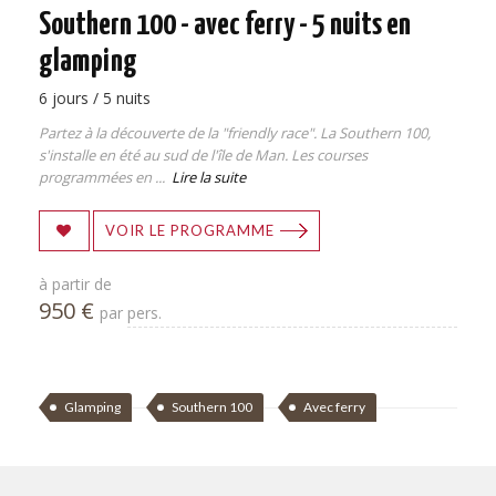
Southern 100 - avec ferry - 5 nuits en
glamping
6 jours / 5 nuits
Partez à la découverte de la "friendly race". La Southern 100,
s'installe en été au sud de l'île de Man. Les courses
programmées en ...
Lire la suite
VOIR LE PROGRAMME
à partir de
950 €
par pers.
Glamping
Southern 100
Avec ferry