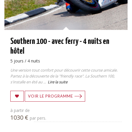
Southern 100 - avec ferry - 4 nuits en
hôtel
5 jours / 4 nuits
Une version tout confort pour découvrir cette course amicale.
Partez à la découverte de la "friendly race". La Southern 100,
s'installe en été au ...
Lire la suite
VOIR LE PROGRAMME
à partir de
1030 €
par pers.